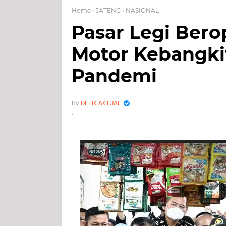
Home
› JATENG
› NASIONAL
Pasar Legi Berop
Motor Kebangki
Pandemi
DETIK AKTUAL