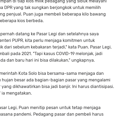
mpah di tiap kios milik pedagang yang sibuk melayani
ua DPR yang tak sungkan berjongkok untuk memilih
rang penjual. Puan juga membeli beberapa kilo bawang
beberapa kios berbeda.
pernah datang ke Pasar Legi dan setelahnya saya
nteri PUPR, kita perlu menjaga komitmen untuk
k dari sebelum kebakaran terjadi," kata Puan. Pasar Legi,
ali pada 2021. "Tapi kasus COVID-19 melonjak, jadi
a dan baru hari ini bisa dilakukan," ungkapnya.
merintah Kota Solo bisa bersama-sama menjaga dan
au hujan besar ada bagian-bagian pasar yang mengalami
g dikhawatirkan bisa jadi banjir. Ini harus diantisipasi.
," ia mengatakan.
ar Legi, Puan menitip pesan untuk tetap menjaga
 suasana pandemi. Pedagang pasar dan pembeli harus